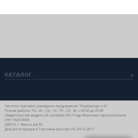
КАТАЛОГ
Частное торговое унитарное предприятие "Борканторг и К"
Режим работы: Пн , Вт , Ср , Чт , Пт , Сб , Вс c 09:00 до 23:00
Свидетельство выдано 26 сентября 2017 года Минским горисполкомом
УНП 192974594
220073, г. Минск а/я 65
Дата регистрации в Торговом реестре РБ: 04.12.2017