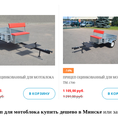
Previous
Next
-14%
ОЦИНКОВАННЫЙ ДЛЯ МОТОБЛОКА
ПРИЦЕП ОЦИНКОВАННЫЙ ДЛЯ М
ТМ-1700
б.
1 105,00 руб.
В КОРЗИНУ
В КО
уб.
1 291,00 руб.
п для мотоблока купить дешево в Минске
или за