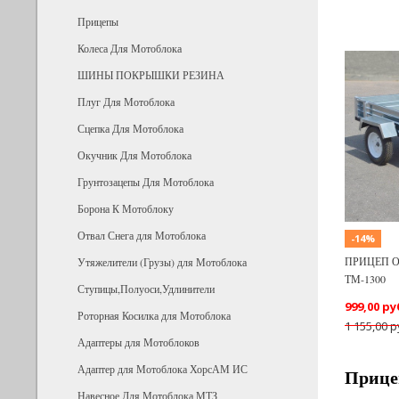
Прицепы
Колеса Для Мотоблока
ШИНЫ ПОКРЫШКИ РЕЗИНА
Плуг Для Мотоблока
Previous
Сцепка Для Мотоблока
Окучник Для Мотоблока
Грунтозацепы Для Мотоблока
Борона К Мотоблоку
Отвал Снега для Мотоблока
-14%
ПРИЦЕП 
Утяжелители (Грузы) для Мотоблока
ТМ-1300
Ступицы,Полуоси,Удлинители
999,00 ру
Роторная Косилка для Мотоблока
1 155,00 р
Адаптеры для Мотоблоков
Адаптер для Мотоблока ХорсАМ ИС
Прице
Навесное Для Мотоблока МТЗ