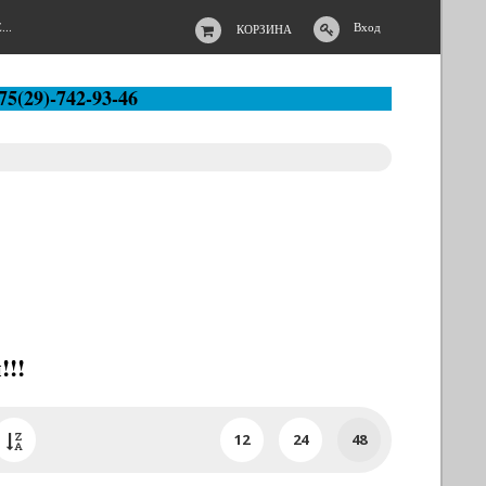
..
Вход
КОРЗИНА
75(29)-742-93-46
!!!
12
24
48