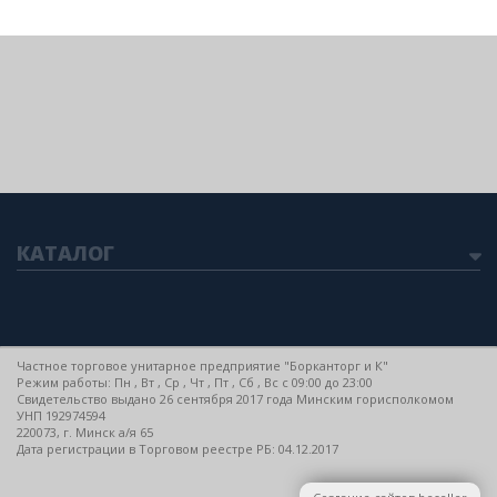
КАТАЛОГ
Частное торговое унитарное предприятие "Борканторг и К"
Режим работы: Пн , Вт , Ср , Чт , Пт , Сб , Вс c 09:00 до 23:00
Свидетельство выдано 26 сентября 2017 года Минским горисполкомом
УНП 192974594
220073, г. Минск а/я 65
Дата регистрации в Торговом реестре РБ: 04.12.2017