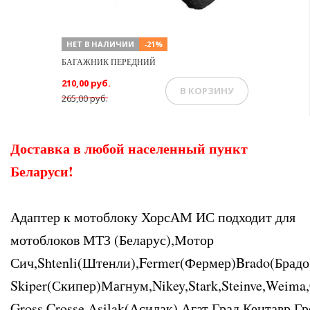
НЕТ В НАЛИЧИИ
-21%
БАГАЖНИК ПЕРЕДНИЙ
210,00 руб.
В КОРЗИНУ
265,00 руб.
Доставка в любой населенный пункт
Беларуси!
Адаптер к мотоблоку ХорсАМ ИС подходит для
мотоблоков МТЗ (Беларус),Мотор
Сич,Shtenli(Штенли),Fermer(Фермер)Brado(Брадо
Skiper(Скипер)Магнум,Nikey,Stark,Steinve,Weima
Gross,Crosse,Asilak(Асилак),Агат,Град,Кентавр,Г