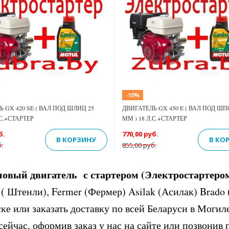
Previous
Next
-10%
 GX 420 SE ( ВАЛ ПОД ШЛИЦ 25
ДВИГАТЕЛЬ GX 450 E ( ВАЛ ПОД ШП
.С.+СТАРТЕР
ММ ) 18 Л.С.+СТАРТЕР
б.
770,00 руб.
В КОРЗИНУ
В КО
.
855,00 руб.
новый двигатель с стартером (Электростартером
i ( Штенли), Fermer (Фермер) Asilak (Асилак) Brado
ке или заказать доставку по всей Беларуси в Могил
сейчас, оформив заказ у нас на сайте или позвонив 