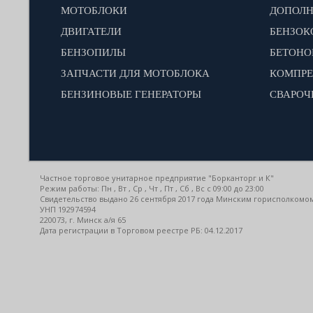
МОТОБЛОКИ
ДВИГАТЕЛИ
БЕНЗОК
БЕНЗОПИЛЫ
БЕТОН
ЗАПЧАСТИ ДЛЯ МОТОБЛОКА
КОМПР
БЕНЗИНОВЫЕ ГЕНЕРАТОРЫ
СВАРОЧ
Частное торговое унитарное предприятие "Борканторг и К"
Режим работы: Пн , Вт , Ср , Чт , Пт , Сб , Вс c 09:00 до 23:00
Свидетельство выдано 26 сентября 2017 года Минским горисполкомо
УНП 192974594
220073, г. Минск а/я 65
Дата регистрации в Торговом реестре РБ: 04.12.2017
ЗАКАЗАТЬ ЗВОНОК