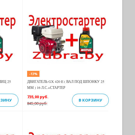
Previous
Next
Next
-13%
ЛИЦ 25
ДВИГАТЕЛЬ GX 420 E ( ВАЛ ПОД ШПОНКУ 25
ММ ) 16 Л.С.+СТАРТЕР
735,00 руб.
РЗИНУ
В КОРЗИНУ
845,00 руб.