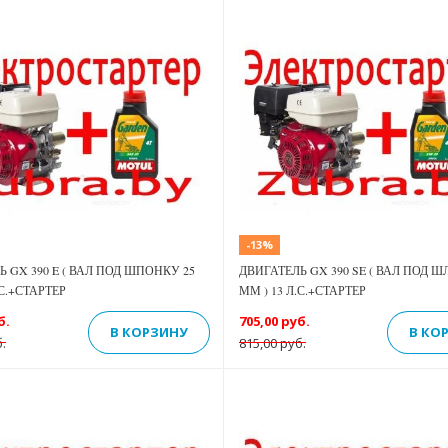
Previous
Next
-13%
 GX 390 E ( ВАЛ ПОД ШПОНКУ 25
ДВИГАТЕЛЬ GX 390 SE ( ВАЛ ПОД Ш
.С.+СТАРТЕР
ММ ) 13 Л.С.+СТАРТЕР
б.
705,00 руб.
В КОРЗИНУ
В КО
.
815,00 руб.