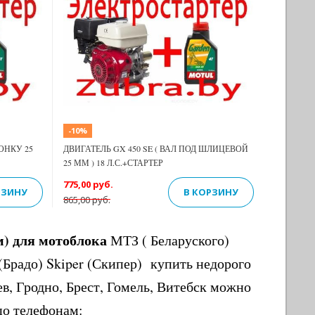
Previous
Next
Next
-10%
ОНКУ 25
ДВИГАТЕЛЬ GX 450 SE ( ВАЛ ПОД ШЛИЦЕВОЙ
25 ММ ) 18 Л.С.+СТАРТЕР
775,00 руб.
РЗИНУ
В КОРЗИНУ
865,00 руб.
) для мотоблока
МТЗ ( Беларуского)
 (Брадо) Skiper (Скипер) купить недорого
ев, Гродно, Брест, Гомель, Витебск можно
по телефонам: