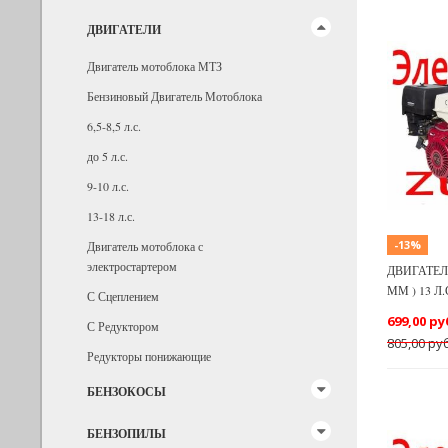
ДВИГАТЕЛИ
Двигатель мотоблока МТЗ
Бензиновый Двигатель Мотоблока
Previous
6,5-8,5 л.с.
до 5 л.с.
9-10 л.с.
13-18 л.с.
-13%
Двигатель мотоблока с
электростартером
ДВИГАТЕЛЬ
ММ ) 13 Л
С Сцеплением
699,00 ру
С Редуктором
805,00 руб
Редукторы понижающие
БЕНЗОКОСЫ
БЕНЗОПИЛЫ