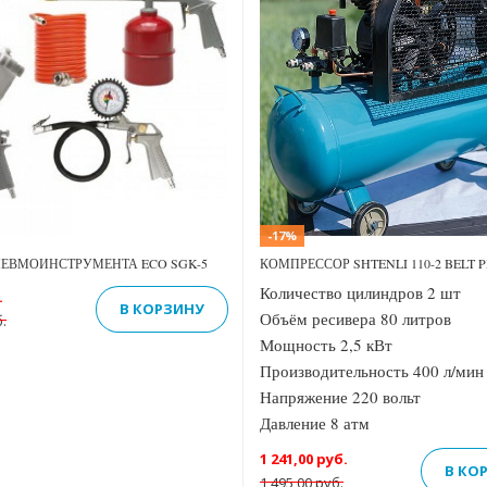
Previous
Next
-17%
НЕВМОИНСТРУМЕНТА ECO SGK-5
КОМПРЕССОР SHTENLI 110-2 BELT 
Количество цилиндров 2 шт
.
В КОРЗИНУ
Объём ресивера 80 литров
.
Мощность 2,5 кВт
Производительность 400 л/мин
Напряжение 220 вольт
Давление 8 атм
1 241,00 руб.
В КО
1 495,00 руб.