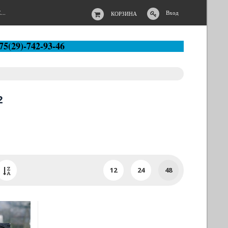
..
Вход
КОРЗИНА
75(29)-742-93-46
2
12
24
48