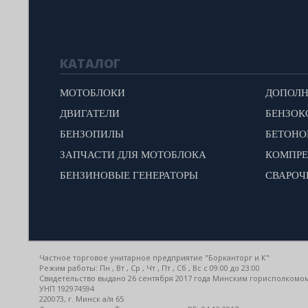
КАТАЛОГ
МОТОБЛОКИ
ДВИГАТЕЛИ
БЕНЗОК
БЕНЗОПИЛЫ
БЕТОН
ЗАПЧАСТИ ДЛЯ МОТОБЛОКА
КОМПР
БЕНЗИНОВЫЕ ГЕНЕРАТОРЫ
СВАРОЧ
Частное торговое унитарное предприятие "Борканторг и К"
Режим работы: Пн , Вт , Ср , Чт , Пт , Сб , Вс c 09:00 до 23:00
Свидетельство выдано 26 сентября 2017 года Минским горисполкомо
УНП 192974594
220073, г. Минск а/я 65