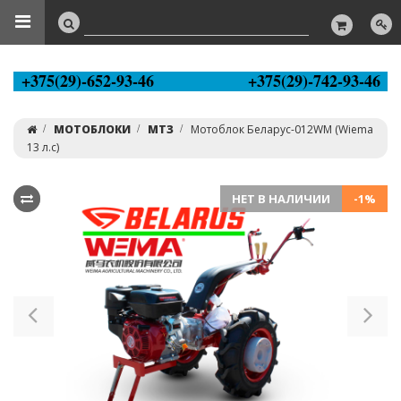
+375(29)-652-93-46
+375(29)-742-93-46
МОТОБЛОКИ
МТЗ
Мотоблок Беларус-012WM (Wiema
13 л.с)
НЕТ В НАЛИЧИИ
-1%
Previous
Ne