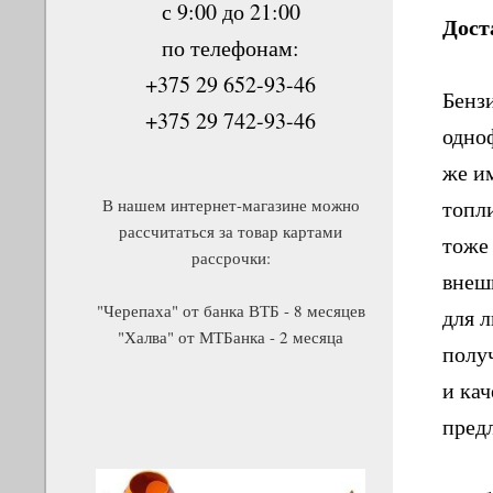
с 9:00 до 21:00
Дост
по телефонам:
+375 29 652-93-46
Бенз
+375 29 742-93-46
одно
же и
В нашем интернет-магазине можно
топл
рассчитаться за товар картами
тоже
рассрочки:
внеш
"Черепаха" от банка ВТБ - 8 месяцев
для л
"Халва" от МТБанка - 2 месяца
полу
и ка
пред