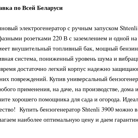
авка по Всей Беларуси
иновый электрогенератор с ручным запуском Shtenl
фазными розетками 220 В с заземлением и одной на
меет внушительный топливный бак, мощный бензино
ивная система, пониженный уровень шума и вибраци
 время достаточно легкий корпус надежно защищаю
них повреждений. Купив универсальный бензогенер
юбого применения, на даче, на производстве, дома
чите хорошего помощника для сада и огорода. Идеал
чество! Купить бензогенератор Shtenli 3900 можно 
лагаем наиболее оптимальную цену и даем гарантию