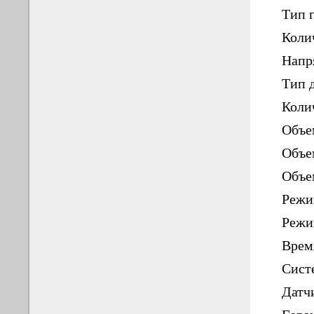
Тип 
Коли
Напр
Тип 
Коли
Объем
Объе
Объем
Режи
Режи
Врем
Сист
Датч