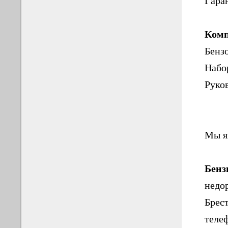
Гара
Комп
Бенз
Набо
Руко
Мы я
Бенз
недор
Брест
теле