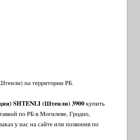
Штенли) на территории РБ.
нция) SHTENLI (Штенли) 3900
купить
тавкой по РБ:в Могилеве, Гродно,
аказ у нас на сайте или позвонив по