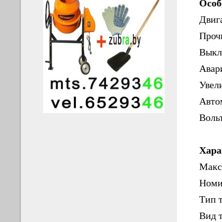
Особ
Двиг
Проч
Выкл
Авар
Увел
Авто
Воль
Хара
Макс
Номи
Тип 
Вид 