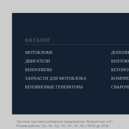
КАТАЛОГ
МОТОБЛОКИ
ДВИГАТЕЛИ
БЕНЗОК
БЕНЗОПИЛЫ
БЕТОН
ЗАПЧАСТИ ДЛЯ МОТОБЛОКА
КОМПР
БЕНЗИНОВЫЕ ГЕНЕРАТОРЫ
СВАРОЧ
Частное торговое унитарное предприятие "Борканторг и К"
Режим работы: Пн , Вт , Ср , Чт , Пт , Сб , Вс c 09:00 до 23:00