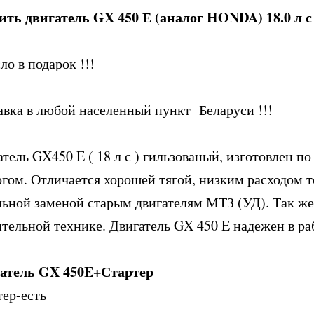
ть двигатель GX 450 Е (аналог HONDA) 18.0 л с
о в подарок !!!
авка в любой населенный пункт Беларуси !!!
тель GX450 E ( 18 л с ) гильзованый, изготовлен по
огом. Отличается хорошей тягой, низким расходом 
льной заменой старым двигателям МТЗ (УД). Так же 
ительной технике. Двигатель GX 450 E надежен в ра
атель GX 450E+Стартер
тер-есть