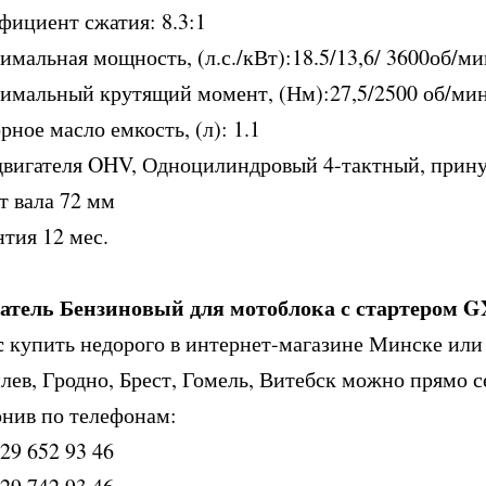
фициент сжатия: 8.3:1
мальная мощность, (л.с./кВт):18.5/13,6/ 3600об/ми
имальный крутящий момент, (Нм):27,5/2500 об/ми
ное масло емкость, (л): 1.1
двигателя OHV, Одноцилиндровый 4-тактный, прин
т вала 72 мм
тия 12 мес.
атель Бензиновый для мотоблока с стартером G
с
купить недорого в интернет-магазине Минске или з
ев, Гродно, Брест, Гомель, Витебск можно прямо се
онив по телефонам:
29 652 93 46