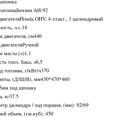
-шпонка
топливаБензин АИ-92
двигателяHonda OHV, 4-хтакт., 1 цилиндровый
ость, л.с.18
м двигателя, см446
 двигателяРучной
 масла (л)1,1
ть топл. бака, л6,5
д топлива, г/кВт/ч370
риты, (Д/Ш/В), мм430*470*460
5мм под шпонку
, кг37.5
тр цилиндра / ход поршня, (мм): 92/69
ий объем, (см.куб): 450