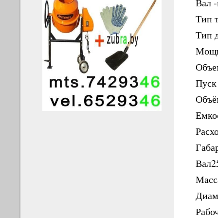
Вал 
Тип 
Тип 
Мощн
Объе
Пуск
Объём
Емкос
Расхо
Габа
Вал2
Масса
Диаме
Рабоч