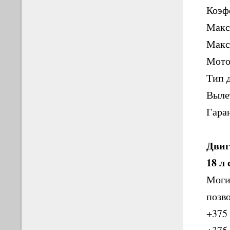
Коэф
Макси
Макс
Мотор
Тип 
Выле
Гаран
Двиг
18 л 
Могил
позв
+375 