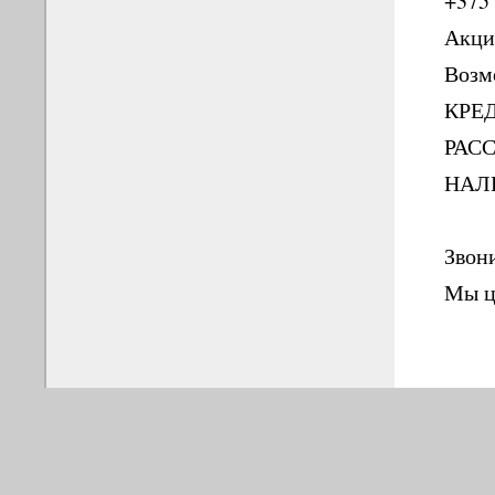
+375 
Акци
Возм
КРЕ
РАС
НАЛ
Звони
Мы ц