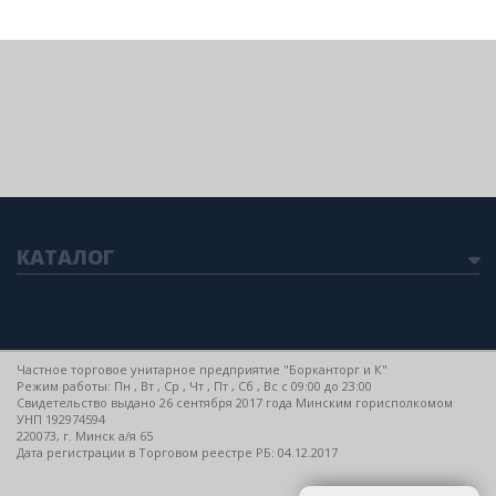
КАТАЛОГ
Частное торговое унитарное предприятие "Борканторг и К"
Режим работы: Пн , Вт , Ср , Чт , Пт , Сб , Вс c 09:00 до 23:00
Свидетельство выдано 26 сентября 2017 года Минским горисполкомом
УНП 192974594
220073, г. Минск а/я 65
Дата регистрации в Торговом реестре РБ: 04.12.2017