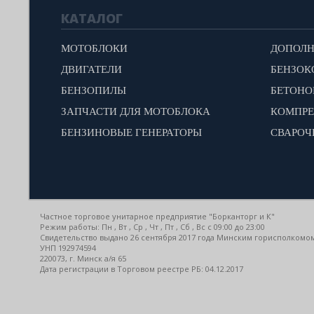
КАТАЛОГ
МОТОБЛОКИ
ДВИГАТЕЛИ
БЕНЗОК
БЕНЗОПИЛЫ
БЕТОН
ЗАПЧАСТИ ДЛЯ МОТОБЛОКА
КОМПР
БЕНЗИНОВЫЕ ГЕНЕРАТОРЫ
СВАРОЧ
Частное торговое унитарное предприятие "Борканторг и К"
Режим работы: Пн , Вт , Ср , Чт , Пт , Сб , Вс c 09:00 до 23:00
Свидетельство выдано 26 сентября 2017 года Минским горисполкомо
УНП 192974594
220073, г. Минск а/я 65
Дата регистрации в Торговом реестре РБ: 04.12.2017