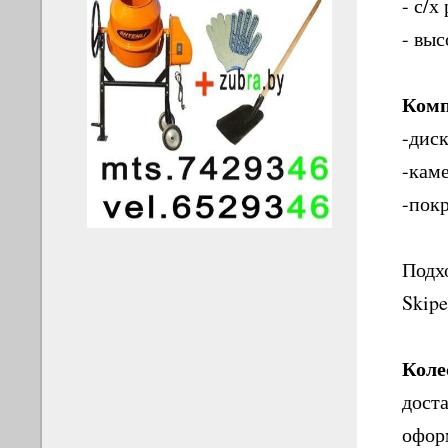
- с/х
- вы
Комп
-дис
-кам
-пок
Подхо
Skipe
Коле
доста
оформ