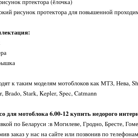
 рисунок пртектора (ёлочка)
сокий рисунок протектора для повышенной проходим
лектация:
к
ера
рышка
дят к таким моделям мотоблоков как МТЗ, Нева, Shte
r, Brado, Stark, Kepler, Spec, Catmann
со для мотоблока 6.00-12 купить недорого интер
вкой по Беларуси :в Могилеве, Гродно, Бресте, Гом
ив заказ у нас на сайте или позвонив по телефонам