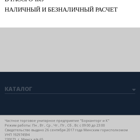
НАЛИЧНЫЙ И БЕЗНАЛИЧНЫЙ РАСЧЕТ
КАТАЛОГ
Частное торговое унитарное предприятие "Борканторг и К"
Режим работы: Пн , Вт , Ср , Чт , Пт , Сб , Вс c 09:00 до 23:00
Свидетельство выдано 26 сентября 2017 года Минским горисполкомом
УНП 192974594
220073, г. Минск а/я 65