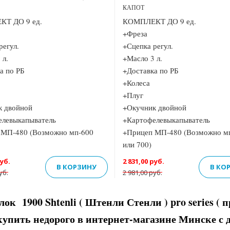
КАПОТ
Т ДО 9 ед.
КОМПЛЕКТ ДО 9 ед.
+Фреза
регул.
+Сцепка регул.
 л.
+Масло 3 л.
а по РБ
+Доставка по РБ
+Колеса
+Плуг
к двойной
+Окучник двойной
елевыкапыватель
+Картофелевыкапыватель
 МП-480 (Возможно мп-600
+Прицеп МП-480 (Возможно м
или 700)
руб.
2 831,00 руб.
В КОРЗИНУ
В КО
уб.
2 981,00 руб.
ок 1900 Shtenli ( Штенли Стенли ) pro series ( п
купить недорого в интернет-магазине Минске с 