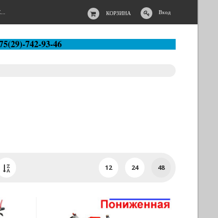
..
Вход
КОРЗИНА
75(29)-742-93-46
12
24
48