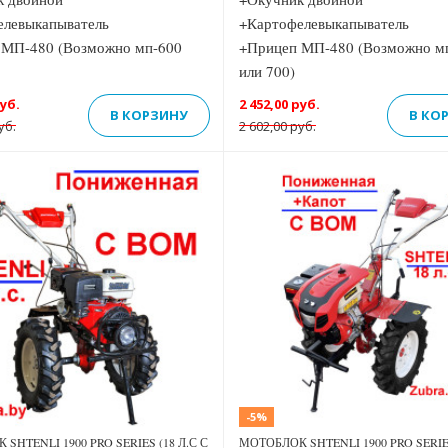
елевыкапыватель
+Картофелевыкапыватель
 МП-480 (Возможно мп-600
+Прицеп МП-480 (Возможно м
или 700)
руб.
2 452,00 руб.
В КОРЗИНУ
В КО
уб.
2 602,00 руб.
Previous
Next
-5%
SHTENLI 1900 PRO SERIES (18 Л.С С
МОТОБЛОК SHTENLI 1900 PRO SERIE